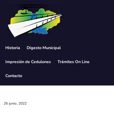
Saltar
al
contenido
Historia
Digesto Municipal
Impresión de Cedulones
Trámites On Line
Contacto
26 junio, 2022