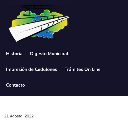
Saltar
al
contenido
Historia
Digesto Municipal
Impresión de Cedulones
Trámites On Line
Contacto
21 agosto, 2022