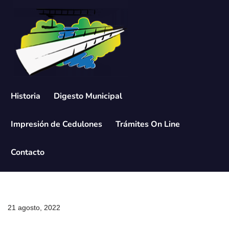
Saltar
al
contenido
Historia
Digesto Municipal
Impresión de Cedulones
Trámites On Line
Contacto
21 agosto, 2022