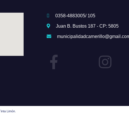
0358-4883005/ 105
Juan B. Bustos 187 - CP: 5805
municipalidadcarnerillo@gmail.co
inta Limón.