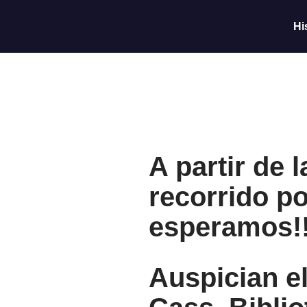
Hi
Saltar
al
contenido
A partir de
recorrido p
esperamos!
Auspician e