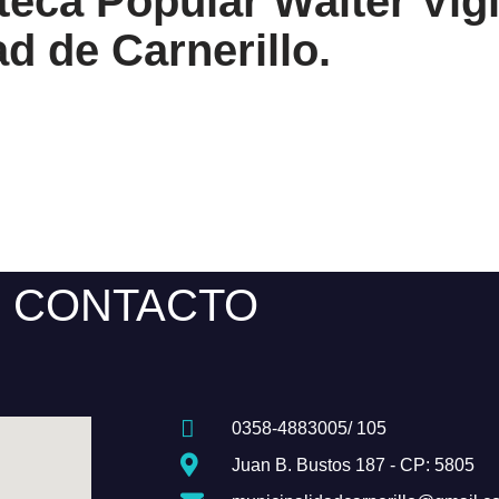
teca Popular Walter Vig
d de Carnerillo.
CONTACTO
0358-4883005/ 105
Juan B. Bustos 187 - CP: 5805