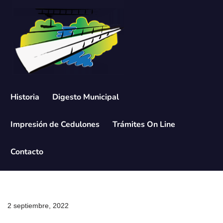
Saltar
al
contenido
Historia
Digesto Municipal
Impresión de Cedulones
Trámites On Line
Contacto
2 septiembre, 2022