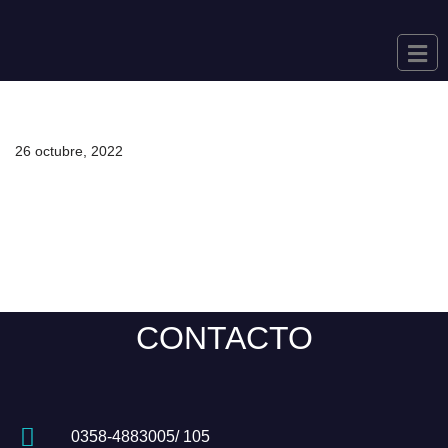
Saltar
al
contenido
26 octubre, 2022
CONTACTO
0358-4883005/ 105