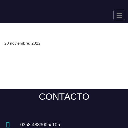
Saltar
al
contenido
28 noviembre, 2022
CONTACTO
0358-4883005/ 105