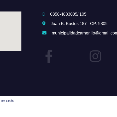
0358-4883005/ 105
Juan B. Bustos 187 - CP: 5805
municipalidadcarnerillo@gmail.co
inta Limón.