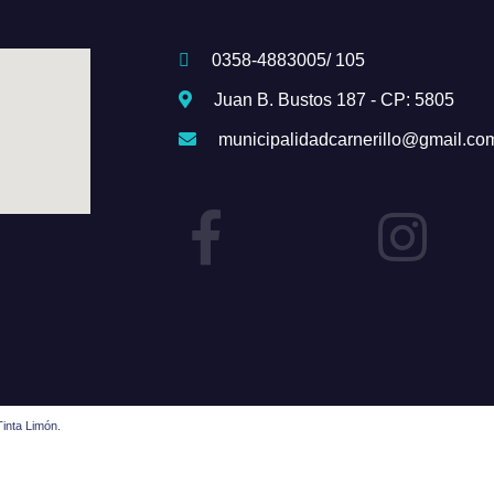
0358-4883005/ 105
Juan B. Bustos 187 - CP: 5805
municipalidadcarnerillo@gmail.co
inta Limón.