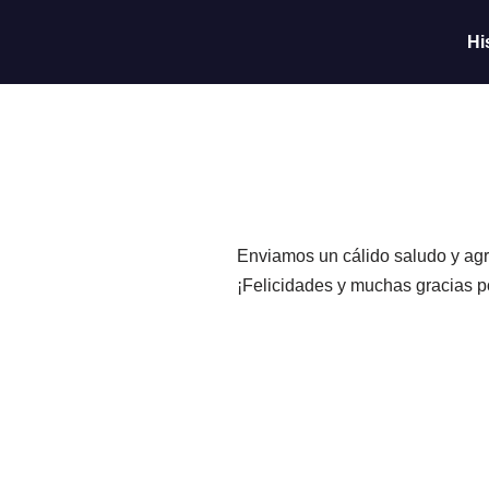
Hi
Saltar
al
contenido
Enviamos un cálido saludo y agra
¡Felicidades y muchas gracias po