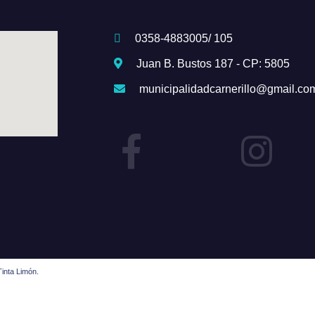
0358-4883005/ 105
Juan B. Bustos 187 - CP: 5805
municipalidadcarnerillo@gmail.co
inta Limón.