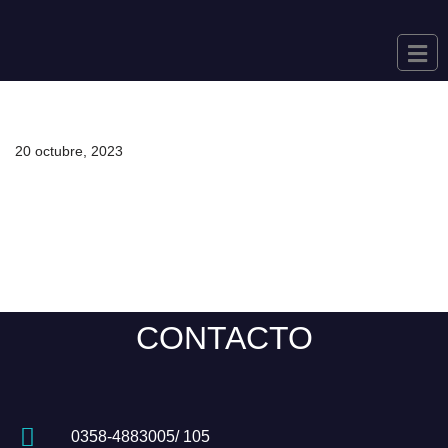
Saltar
al
contenido
20 octubre, 2023
CONTACTO
0358-4883005/ 105