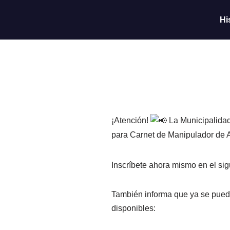
Hi
Saltar
al
contenido
¡Atención!
La Municipalidad 
para Carnet de Manipulador de Al
Inscríbete ahora mismo en el si
También informa que ya se puede
disponibles: