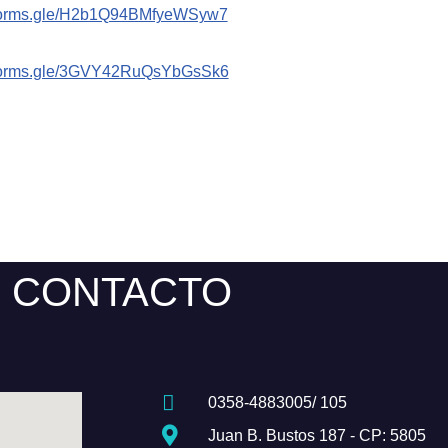
//forms.gle/H2b1Q94BMfyeWSyw7
//forms.gle/3GVY42RuQsYbGsSk6
CONTACTO
0358-4883005/ 105
Juan B. Bustos 187 - CP: 5805