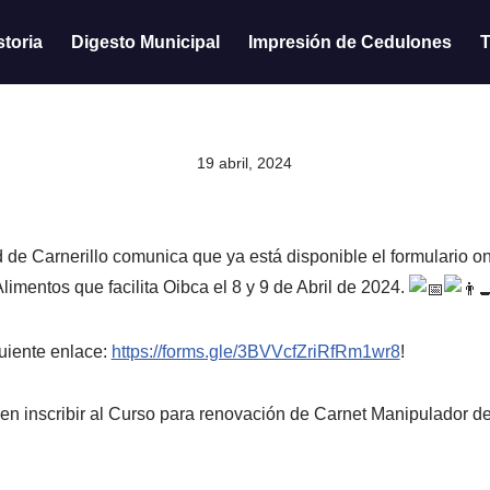
storia
Digesto Municipal
Impresión de Cedulones
T
19 abril, 2024
de Carnerillo comunica que ya está disponible el formulario onl
imentos que facilita Oibca el 8 y 9 de Abril de 2024.
guiente enlace:
https://forms.gle/3BVVcfZriRfRm1wr8
!
n inscribir al Curso para renovación de Carnet Manipulador d