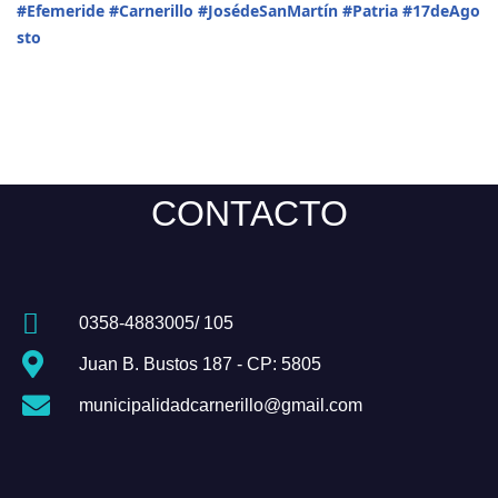
#Efemeride
#Carnerillo
#JosédeSanMartín
#Patria
#17deAgo
sto
CONTACTO
0358-4883005/ 105
Juan B. Bustos 187 - CP: 5805
municipalidadcarnerillo@gmail.com