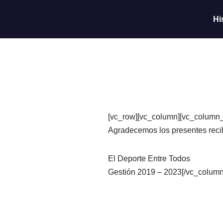
Hi
Saltar
al
contenido
[vc_row][vc_column][vc_colu
Agradecemos los presentes reci
El Deporte Entre Todos
Gestión 2019 – 2023[/vc_column_