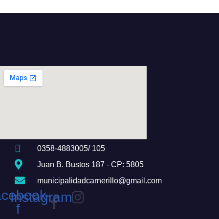
0358-4883005/ 105
Juan B. Bustos 187 - CP: 5805
municipalidadcarnerillo@gmail.com
cebook-
Instagram
f