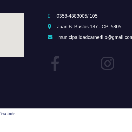
0358-4883005/ 105
Juan B. Bustos 187 - CP: 5805
municipalidadcarnerillo@gmail.co
inta Limón.