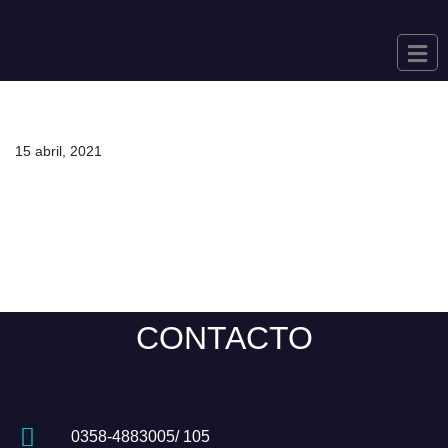
Saltar
al
contenido
15 abril, 2021
CONTACTO
0358-4883005/ 105