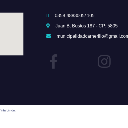
0358-4883005/ 105
Juan B. Bustos 187 - CP: 5805
municipalidadcarnerillo@gmail.co
inta Limón.