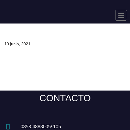
Saltar
al
contenido
10 junio, 2021
CONTACTO
0358-4883005/ 105