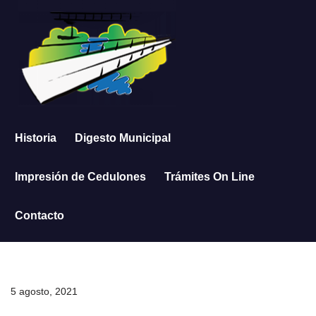
Saltar
al
contenido
Historia
Digesto Municipal
Impresión de Cedulones
Trámites On Line
Contacto
5 agosto, 2021