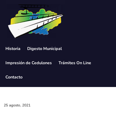
Saltar
al
contenido
Historia
Digesto Municipal
Impresión de Cedulones
Trámites On Line
Contacto
25 agosto, 2021