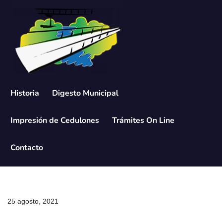
Saltar
al
contenido
Historia
Digesto Municipal
Impresión de Cedulones
Trámites On Line
Contacto
25 agosto, 2021