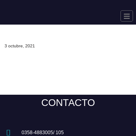
Saltar
al
contenido
3 octubre, 2021
CONTACTO
0358-4883005/ 105