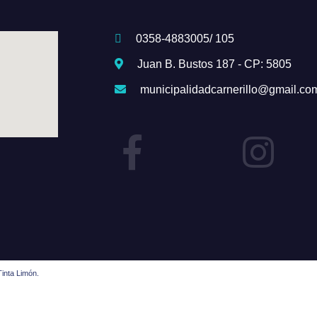
0358-4883005/ 105
Juan B. Bustos 187 - CP: 5805
municipalidadcarnerillo@gmail.co
inta Limón.