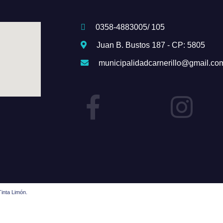
0358-4883005/ 105
Juan B. Bustos 187 - CP: 5805
municipalidadcarnerillo@gmail.co
inta Limón.