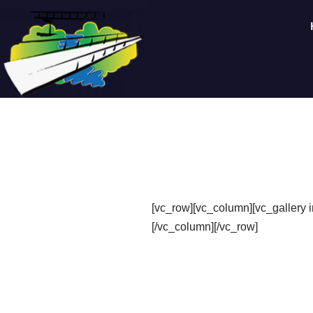
Saltar
al
contenido
[vc_row][vc_column][vc_gallery
[/vc_column][/vc_row]