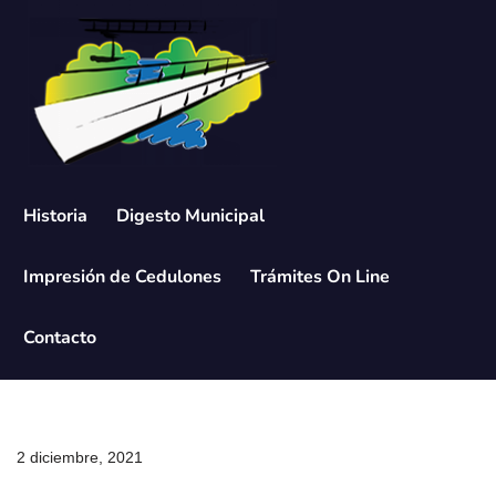
Saltar
al
contenido
Historia
Digesto Municipal
Impresión de Cedulones
Trámites On Line
Contacto
2 diciembre, 2021