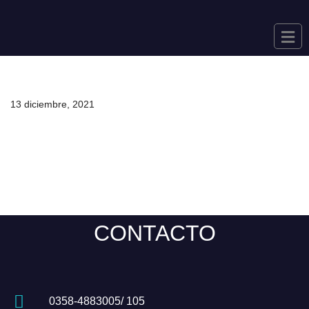
Saltar
al
contenido
13 diciembre, 2021
CONTACTO
0358-4883005/ 105