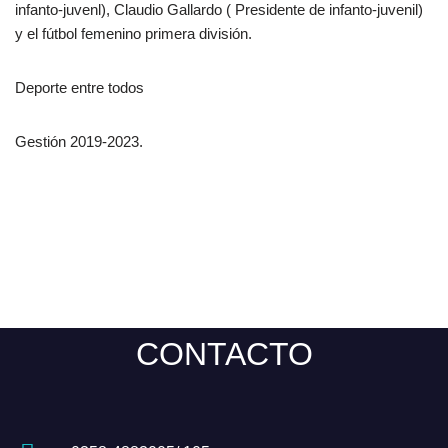
infanto-juvenl), Claudio Gallardo ( Presidente de infanto-juvenil)
y el fútbol femenino primera división.
Deporte entre todos
Gestión 2019-2023.
CONTACTO