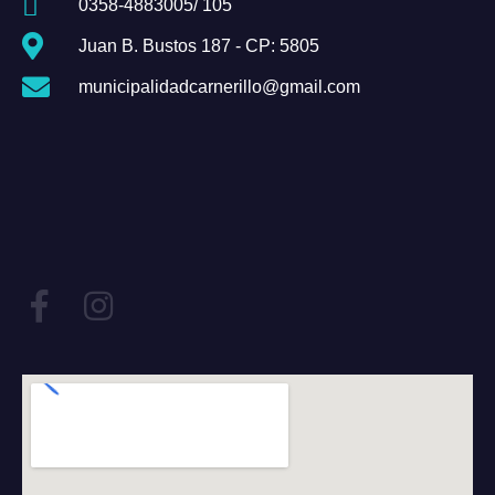
0358-4883005/ 105
Juan B. Bustos 187 - CP: 5805
municipalidadcarnerillo@gmail.com