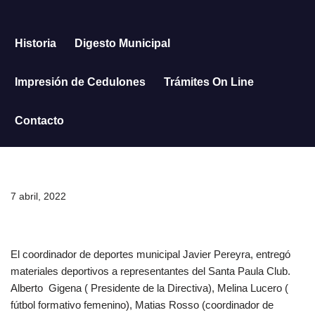
Saltar
Historia
Digesto Municipal
al
contenido
Impresión de Cedulones
Trámites On Line
Contacto
7 abril, 2022
El coordinador de deportes municipal Javier Pereyra, entregó
materiales deportivos a representantes del Santa Paula Club.
Alberto Gigena ( Presidente de la Directiva), Melina Lucero (
fútbol formativo femenino), Matias Rosso (coordinador de