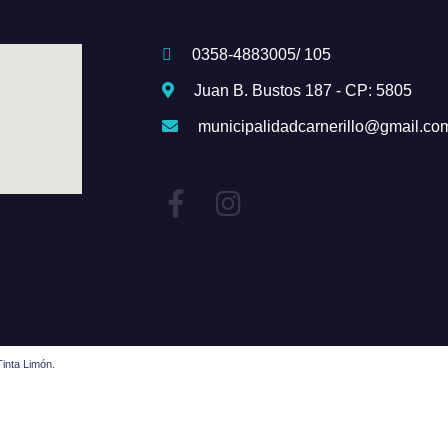
0358-4883005/ 105
Juan B. Bustos 187 - CP: 5805
municipalidadcarnerillo@gmail.co
inta Limón.