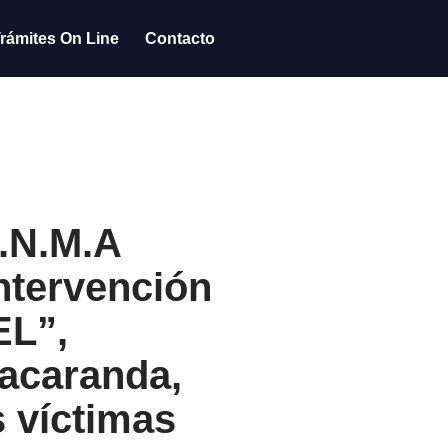
rámites On Line
Contacto
E.N.M.A
ntervención
L”,
jacaranda,
s víctimas