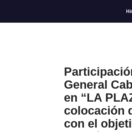
Hi
Saltar
al
contenido
Participació
General Cab
en “LA PLA
colocación 
con el obje