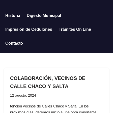
Saltar
Historia
Digesto Municipal
al
contenido
Impresión de Cedulones
Trámites On Line
Contacto
COLABORACIÓN, VECINOS DE
CALLE CHACO Y SALTA
12 agosto, 2024
tención vecinos de Calles Chaco y Salta! En los
próximos días, daremos inicio a una obra importante